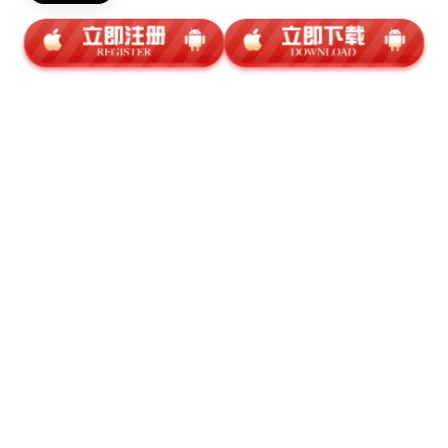
虽然1.3亿英镑的价格让许多球迷咋舌，但利物浦的高层显然是经过
深思熟虑。随着英超商业收入的持续增长，以及欧战成绩带来的奖
金池扩张，
顶级前锋的身价已进入“亿元门槛”时代
。
相比于此前在锋线的投入，伊萨克不仅能与萨拉赫、迪亚斯形成强
力三叉戟，还具备在未来5-7年内稳定输出的潜力。
这意味着此次签