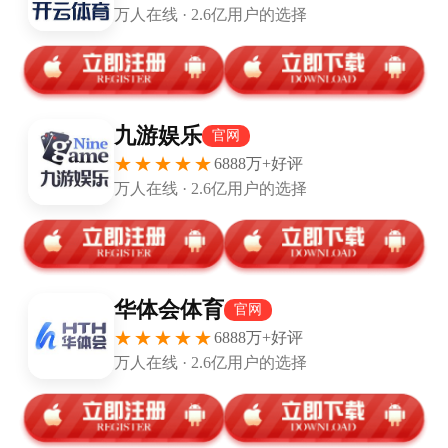
1.3亿英镑！利物浦再破纪
录签下伊萨克，欧洲足坛
迎来红色王朝时代
在2024年的夏季转会窗口，利物浦再一次向世界足坛投下重磅炸弹