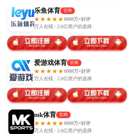
——
以高达1.3亿英镑的转会费签下瑞典锋霸亚历山大·伊萨克
（Alexander Isak）
。这一消息不仅刷新了俱乐部历史引援纪录，
也让全欧洲重新审视
红军
在未来数年的统治力。
利物浦的王朝蓝图逐渐清晰
近年来，随着老将逐渐淡出主力舞台，利物浦的阵容更新已迫在眉
睫。然而，与其他豪门不同，红军在引援策略上始终保持谨慎，以
确保
即战力与潜力兼备
。伊萨克的加盟，正是这一战略的集中体
现。
年仅24岁的伊萨克，在英超效力期间已展现出强大的得分能力和极
高的战术适应性。他不仅在门前冷静、射术精湛，还能在高强度对
抗中完成串联，这与克洛普的高压逼抢和快速反击体系高度契合。
1.3亿英镑的背后——战略投资
而非豪赌