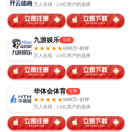
在新赛季WCBA的备战阶段，武汉女篮传来重磅消息——球队正式
签下
尼日利亚女篮球员埃兹尼-卡鲁（Ezinne Kalu）
。这位在巴黎
奥运会女篮赛场上有着出色表现的控卫，将为武汉女篮注入全新的
活力和实力。这不仅是一次阵容上的补强，更是武汉女篮在竞争激
烈的WCBA中彰显野心的重要信号。