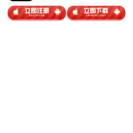
武汉女篮近年来在进攻端更多依赖外线速度与突破，然而在组织串
联和防守质量上仍有可提升空间。
埃兹尼-卡鲁既能控球推进，又具
备高效中远距离投篮能力
，同时防守灵活、对抗硬朗，正好契合武
汉女篮“快、准、稳”的战术理念。
案例对比来看，2023赛季武汉多场比赛在第四节出现比分被反超的
情况，主要原因是关键时刻缺少稳定持球人。而拥有国际大赛履历
的卡鲁，能够在
关键时刻镇定运筹
，为球队提供稳定节奏与心理支
撑。
从国际赛场到WCBA：影响的
不止是成绩
签下
埃兹尼-卡鲁
不仅是阵容层面的改变，也将为武汉女篮带来更广
泛的关注度。国际球员的加盟往往能提升球队在社交媒体、赞助合
作以及青训推广方面的影响力。